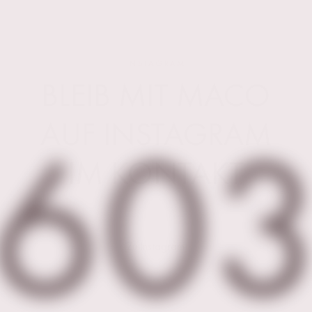
60
INSTAGRAM
BLEIB MIT MACO
AUF INSTAGRAM
IM KONTAKT