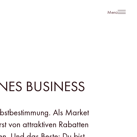
Menü
ENES BUSINESS
lbstbestimmung. Als Market
rst von attraktiven Rabatten
uen. Und das Beste: Du bist