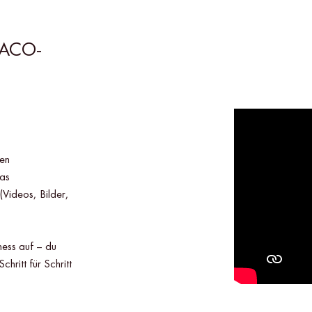
 MACO-
ten
as
(Videos, Bilder,
iness auf – du
chritt für Schritt