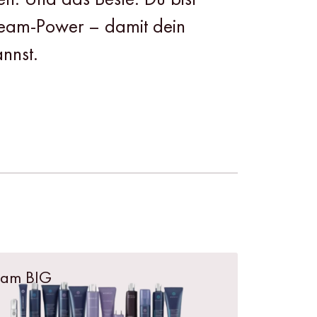
 Team-Power – damit dein
nnst.
eam BIG