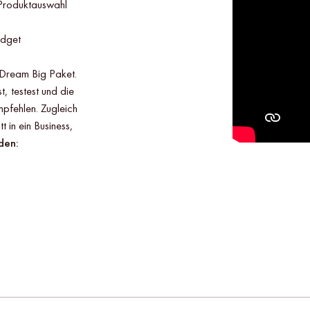
e Produktauswahl
udget
Dream Big Paket.
t, testest und die
mpfehlen. Zugleich
t in ein Business,
den: